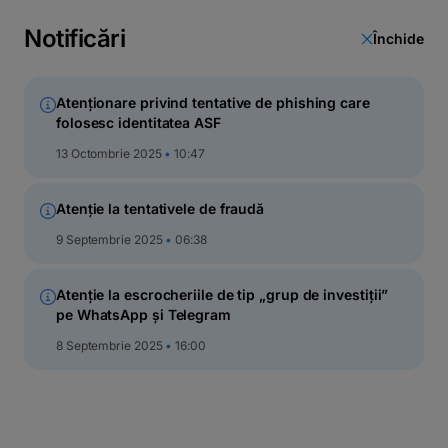
latinești
кириллица
Notificări
Închide
Atenționare privind tentative de phishing care
folosesc identitatea ASF
Evoluție fonduri
13 Octombrie 2025
10:47
Valoarea unității de fond este afișată cu 3 zecimale.
Atenție la tentativele de fraudă
Valorile și randamentele unităților de fond valabile pentru
operațiunile înregistrate în data de
06-08-2026.
9 Septembrie 2025
06:38
Atenție la escrocheriile de tip „grup de investiții”
pe WhatsApp și Telegram
Fond
8 Septembrie 2025
16:00
BT Index Romania ROTX
Valoare la zi (VUAN)
69.876
Randament la 30 de zile
4.944%