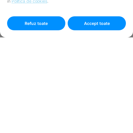
in
Politica de cookies
.
Pentru personalizarea preferințelor selectează
"
Setari
cookies
"
Refuz toate
Accept toate