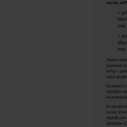
sursă, astf
pr
titl
mai 
pr
titl
mai 
Pentru stab
acestora în
intrat – pri
data anulăr
Începând cu
unităților 
investitorul
În situația
surse: inves
stabilit pri
sănătate (C