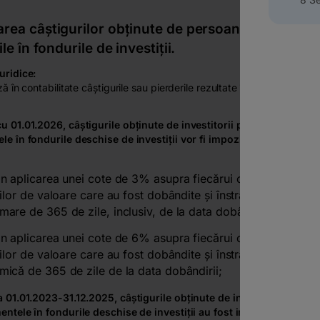
rea câștigurilor obținute de persoanele fizice di
ile în fondurile de investiții.
uridice:
ă în contabilitate câștigurile sau pierderile rezultate în urma vânzării u
u 01.01.2026, câștigurile obținute de investitorii persoane fizice d
e în fondurile deschise de investiții vor fi impozitate prin reținer
in aplicarea unei cote de 3% asupra fiecărui câştig din trans
urilor de valoare care au fost dobândite şi înstrăinate într-o p
mare de 365 de zile, inclusiv, de la data dobândirii;
in aplicarea unei cote de 6% asupra fiecărui câştig din trans
urilor de valoare care au fost dobândite şi înstrăinate într-o p
mică de 365 de zile de la data dobândirii;
a 01.01.2023-31.12.2025, câștigurile obținute de investitorii persoa
ntele în fondurile deschise de investiții au fost impozitate prin re