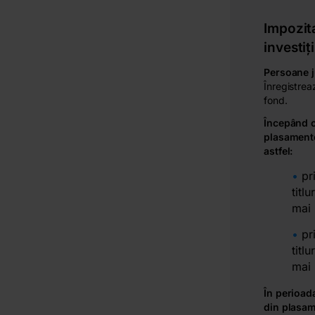
Impozita
investiți
Persoane j
Înregistreaz
fond.
Începând c
plasamentel
astfel:
pr
titl
mai 
pr
titl
mai 
În perioad
din plasame