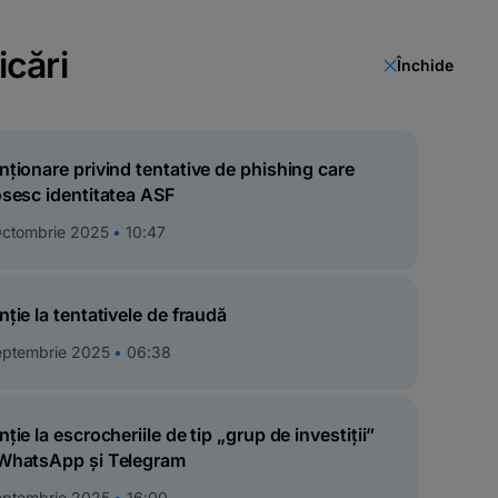
icări
Închide
e
RO
nționare privind tentative de phishing care
osesc identitatea ASF
Octombrie 2025
10:47
nție la tentativele de fraudă
eptembrie 2025
06:38
ri
nție la escrocheriile de tip „grup de investiții”
WhatsApp și Telegram
eptembrie 2025
16:00