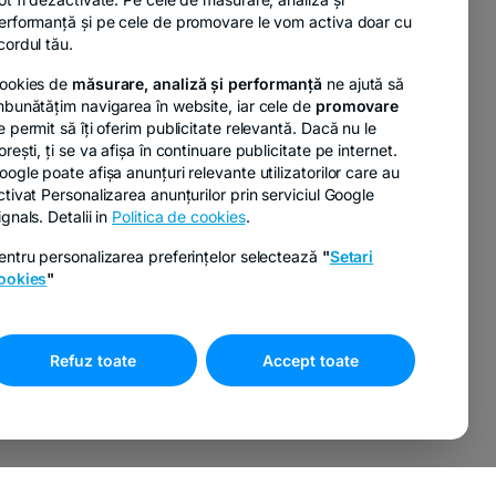
erformanță și pe cele de promovare le vom activa doar cu
cordul tău.
ookies de
măsurare, analiză și performanță
ne ajută să
mbunătățim navigarea în website, iar cele de
promovare
e permit să îți oferim publicitate relevantă. Dacă nu le
orești, ți se va afișa în continuare publicitate pe internet.
oogle poate afișa anunțuri relevante utilizatorilor care au
ctivat Personalizarea anunțurilor prin serviciul Google
ignals. Detalii in
Politica de cookies
.
entru personalizarea preferințelor selectează
"
Setari
ookies
"
Refuz toate
Accept toate