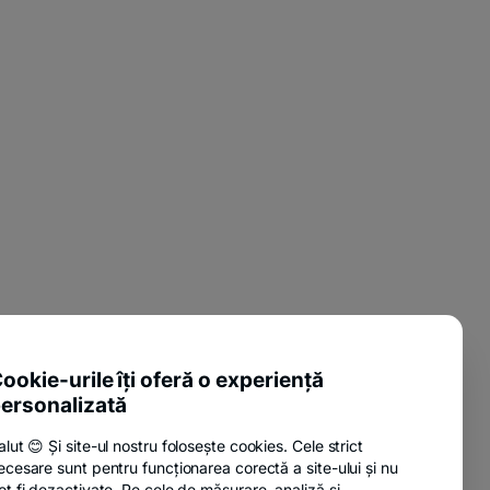
ookie-urile îți oferă o experiență
ersonalizată
alut 😊 Și site-ul nostru folosește cookies. Cele strict
ecesare sunt pentru funcționarea corectă a site-ului și nu
ot fi dezactivate. Pe cele de măsurare, analiză și