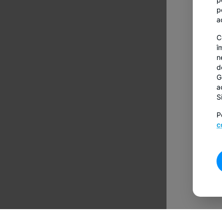
p
a
C
î
n
d
G
a
S
P
c