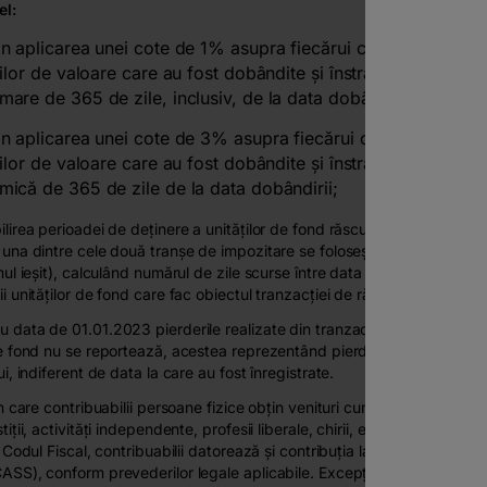
el:
in aplicarea unei cote de 1% asupra fiecărui câştig din transf
urilor de valoare care au fost dobândite şi înstrăinate într-o p
mare de 365 de zile, inclusiv, de la data dobândirii;
in aplicarea unei cote de 3% asupra fiecărui câştig din trans
urilor de valoare care au fost dobândite şi înstrăinate într-o p
mică de 365 de zile de la data dobândirii;
ilirea perioadei de deținere a unităților de fond răscumpărate și a înca
 una dintre cele două tranșe de impozitare se folosește metoda FIFO 
mul ieșit), calculând numărul de zile scurse între data emisiunii unitățilo
ii unităților de fond care fac obiectul tranzacției de răscumpărare.
 data de 01.01.2023 pierderile realizate din tranzacțiile de răscump
de fond nu se reportează, acestea reprezentând pierderi definitive ale
ui, indiferent de data la care au fost înregistrate.
 în care contribuabilii persoane fizice obțin venituri cumulate anuale di
tiții, activități independente, profesii liberale, chirii, etc mai mari decâ
n Codul Fiscal, contribuabilii datorează și contribuția la asigurările soci
ASS), conform prevederilor legale aplicabile. Excepțiile de la plata con