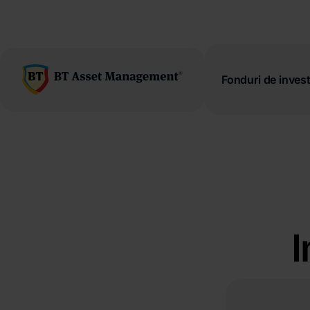
latinești
кириллица
Fonduri de investi
I