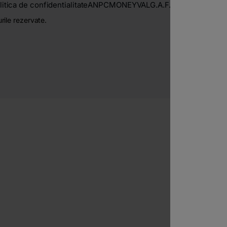
litica de confidentialitate
ANPC
MONEYVAL
G.A.F.I / F.A.T.F.
O.N.P.
ile rezervate.