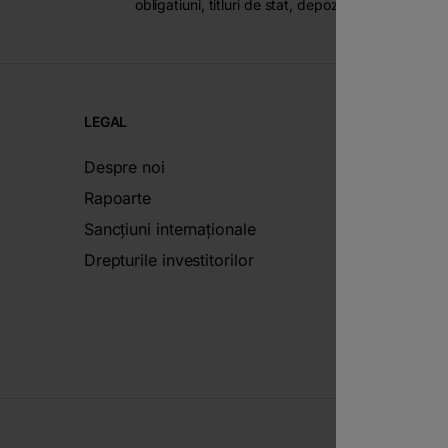
obligatiuni, titluri de stat, depozite etc.).
LEGAL
Despre noi
Rapoarte
Sancțiuni internaționale
Drepturile investitorilor