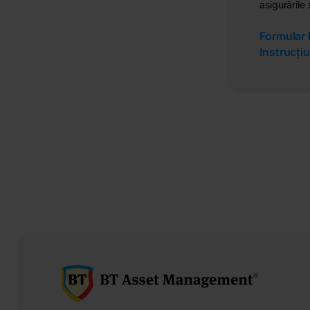
asigurările
Formular 
Instrucți