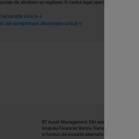
 sociale de sănătate se regăsesc în cadrul legal specific, în vigoare.
Declarație Unică
uni de completare declarație unică
BT Asset Management SAI este o companie specia
Grupului Financiar Banca Transilvania. Administra
si fonduri de investitii alternative, cu plasamente