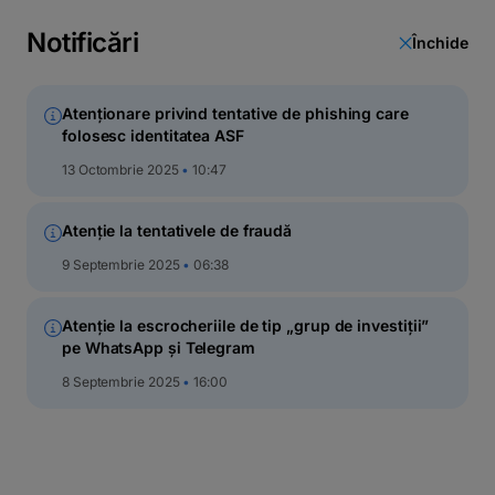
latinești
кириллица
Notificări
Închide
Atenționare privind tentative de phishing care
folosesc identitatea ASF
Cumpără (subscrie)
13 Octombrie 2025
10:47
Atenție la tentativele de fraudă
9 Septembrie 2025
06:38
Atenție la escrocheriile de tip „grup de investiții”
pe WhatsApp și Telegram
8 Septembrie 2025
16:00
Prima achiziție
(adeziune) de unități de