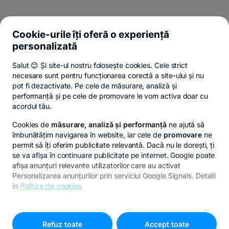
Cookie-urile îți oferă o experiență
personalizată
Salut 😊 Și site-ul nostru folosește cookies. Cele strict
necesare sunt pentru funcționarea corectă a site-ului și nu
pot fi dezactivate. Pe cele de măsurare, analiză și
performanță și pe cele de promovare le vom activa doar cu
acordul tău.
Cookies de
măsurare, analiză și performanță
ne ajută să
îmbunătățim navigarea în website, iar cele de
promovare
ne
permit să îți oferim publicitate relevantă. Dacă nu le dorești, ți
se va afișa în continuare publicitate pe internet. Google poate
afișa anunțuri relevante utilizatorilor care au activat
Personalizarea anunțurilor prin serviciul Google Signals. Detalii
in
Politica de cookies
.
Pentru personalizarea preferințelor selectează
"
Setari
cookies
"
Refuz toate
Accept toate