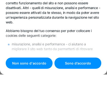
corretto funzionamento del sito e non possono essere
disattivati. Altri -
quelli di misurazione, analisi e performance
-
possono essere attivati da te stesso, in modo da poter avere
un'esperienza personalizzata durante la navigazione nel sito
web.
Abbiamo bisogno del tuo consenso per poter collocare i
cookies delle seguenti categorie:
misurazione, analisi e performance
- ci aiutano a
migliorare il sito web tanto da permetterti di ritrovare
l’informazione più velocemente e facilmente
di promozione
- se non desideri questi cookies, riceverai
comunque la pubblicità in internet, però questa potrebbe
Non sono d'accordo
Sono d’accordo
risultare poco rilevante per te.
Tutti i dettagli sui cookies si trovano in
Politica sui cookies
.
Premi il pulsante
"Sono d'accordo"
se acconsenti all’utilizzo
di tutti i cookies oppure scegli
"
Impostazioni cookie
"
per
personalizzare le tue preferenze.