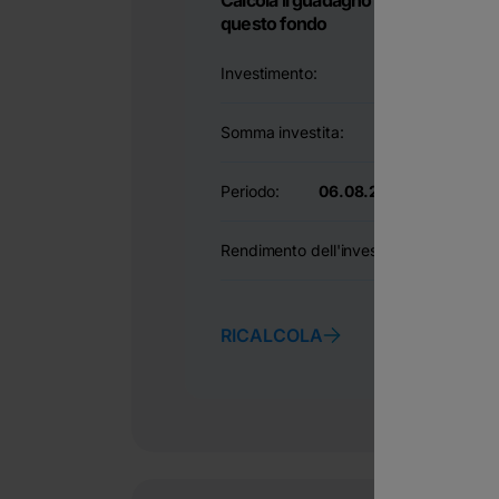
Calcola il guadagno apportato da
questo fondo
Investimento:
1
unità del fond
Somma investita:
13.11
EU
Periodo:
06.08.2021-06.08.202
Rendimento dell'investimento:
89.58
RICALCOLA