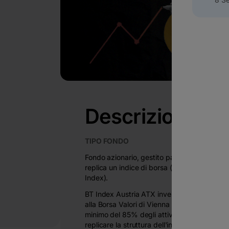
Descrizione
TIPO FONDO
Fondo azionario, gestito passivamente, che
replica un indice di borsa (ATX – Austrian 
Index).
BT Index Austria ATX investe in azioni quot
alla Borsa Valori di Vienna (Wiener Borse), 
minimo del 85% degli attivi del fondo che m
replicare la struttura dell'indice ATX. Il fon