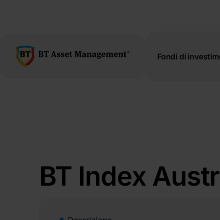
latinești
cirillico
Fondi di investi
BT Index Aust