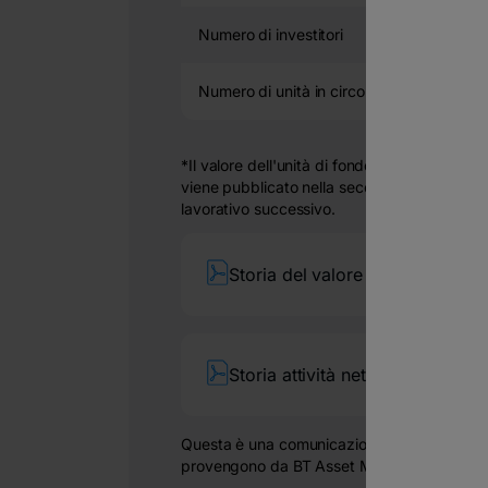
Numero di investitori
10,
Numero di unità in circolazione
4,963,173
*
Il valore dell'unità di fondo per il giorno in 
viene pubblicato nella seconda metà del gi
lavorativo successivo.
Storia del valore del titolo
Storia attività netta
Questa è una comunicazione pubblicitaria. I
provengono da BT Asset Management SAI.