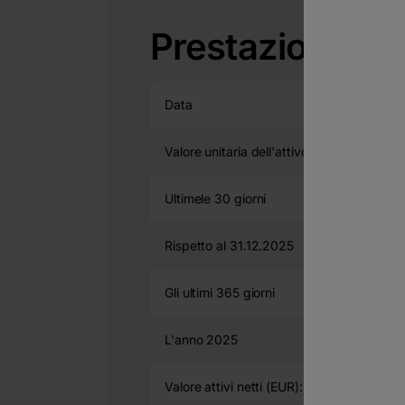
Prestazione
Data
2026-08
Valore unitaria dell'attivo netto*
24.844 
Ultimele 30 giorni
3.4
Rispetto al 31.12.2025
24.7
Gli ultimi 365 giorni
42.7
L'anno 2025
41.9
Valore attivi netti (EUR):
123,303,713