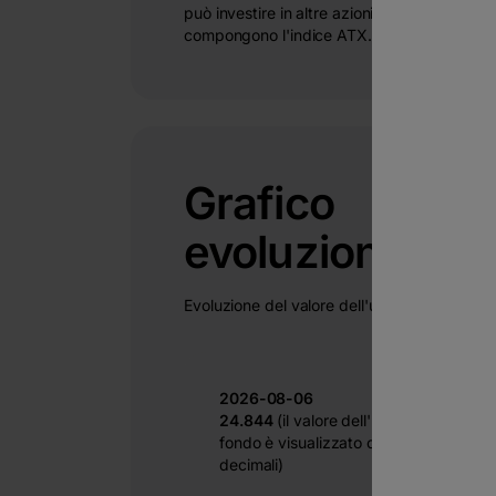
può investire in altre azioni diverse da quel
compongono l'indice ATX.
Grafico
evoluzione
Evoluzione del valore dell'unità di fondo.
2026-08-06
24.844
(il valore dell'unità di
fondo è visualizzato con 3
decimali)