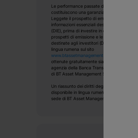
Le performance passate del fondo non
costituiscono una garanzia dei risultati futuri
Leggete il prospetto di emissione e le
informazioni essenziali destinate agli investi
(DIE), prima di investire in questo fondo! I
prospetti di emissione e le informazioni esse
destinate agli investitori (DIE) sono disponibil
lingua rumena sul sito
www.btassetmanagement.ro
e possono ess
ottenute gratuitamente sia da qualunque
agenzia della Banca Transilvania, sia dalla 
di BT Asset Management SAI S.A.
Un riassunto dei diritti degli investitori è
disponibile in lingua rumena
qui
nonché pres
sede di BT Asset Management SAI.