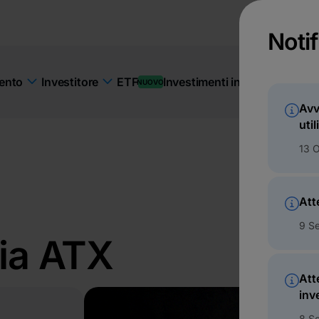
Noti
ETF
Investimenti in BT Pay
Sosteni
mento
Investitore
NUOVO
Avv
uti
13 
Att
9 S
ria ATX
Att
inv
8 S