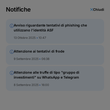
latinești
cirillico
Notifiche
Chiudi
Avviso riguardante tentativi di phishing che
utilizzano l'identità ASF
Fondi azionari
13 Ottobre 2025
10:47
Attenzione ai tentativi di frode
9 Settembre 2025
06:38
Attenzione alle truffe di tipo "gruppo di
investimenti" su WhatsApp e Telegram
8 Settembre 2025
16:00
BT Energy
Fondo aperto di investimenti in EUR – almeno il 75% degli