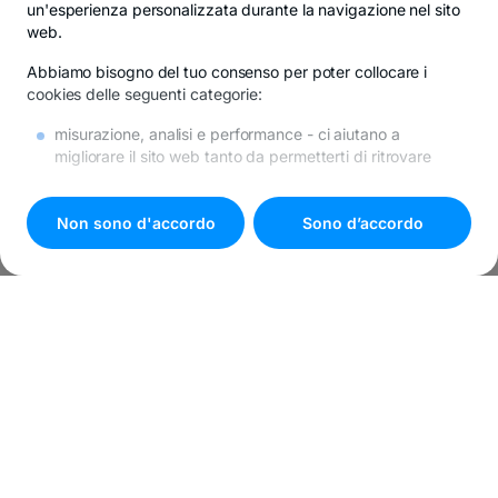
un'esperienza personalizzata durante la navigazione nel sito
web.
Abbiamo bisogno del tuo consenso per poter collocare i
cookies delle seguenti categorie:
misurazione, analisi e performance
- ci aiutano a
migliorare il sito web tanto da permetterti di ritrovare
l’informazione più velocemente e facilmente
di promozione
- se non desideri questi cookies, riceverai
comunque la pubblicità in internet, però questa potrebbe
Non sono d'accordo
Sono d’accordo
risultare poco rilevante per te.
Tutti i dettagli sui cookies si trovano in
Politica sui cookies
.
Premi il pulsante
"Sono d'accordo"
se acconsenti all’utilizzo
di tutti i cookies oppure scegli
"
Impostazioni cookie
"
per
personalizzare le tue preferenze.