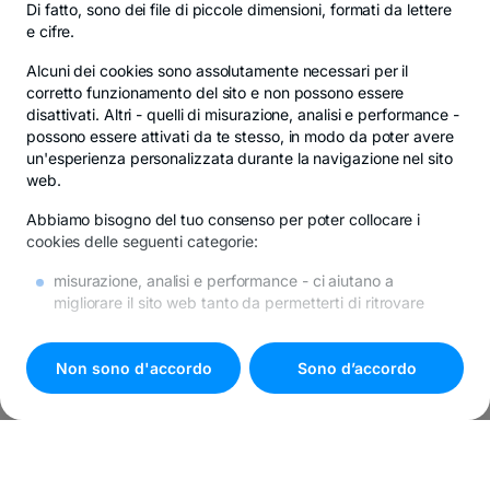
Di fatto, sono dei file di piccole dimensioni, formati da lettere
e cifre.
Alcuni dei cookies sono
assolutamente necessari
per il
corretto funzionamento del sito e non possono essere
disattivati. Altri -
quelli di misurazione, analisi e performance
-
possono essere attivati da te stesso, in modo da poter avere
un'esperienza personalizzata durante la navigazione nel sito
web.
Abbiamo bisogno del tuo consenso per poter collocare i
cookies delle seguenti categorie:
misurazione, analisi e performance
- ci aiutano a
migliorare il sito web tanto da permetterti di ritrovare
l’informazione più velocemente e facilmente
di promozione
- se non desideri questi cookies, riceverai
comunque la pubblicità in internet, però questa potrebbe
Non sono d'accordo
Sono d’accordo
risultare poco rilevante per te.
Tutti i dettagli sui cookies si trovano in
Politica sui cookies
.
Premi il pulsante
"Sono d'accordo"
se acconsenti all’utilizzo
di tutti i cookies oppure scegli
"
Impostazioni cookie
"
per
personalizzare le tue preferenze.