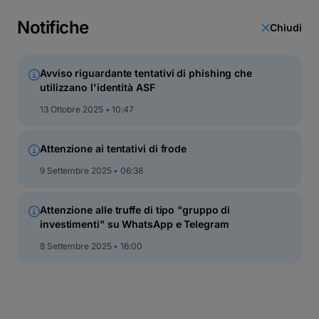
latinești
cirillico
Notifiche
Chiudi
Avviso riguardante tentativi di phishing che
utilizzano l'identità ASF
BT Energy
13 Ottobre 2025
10:47
DESCRIZIONE
Attenzione ai tentativi di frode
GRAFICO EVOLUZIONE
PRE
9 Settembre 2025
06:38
Attenzione alle truffe di tipo "gruppo di
investimenti" su WhatsApp e Telegram
8 Settembre 2025
16:00