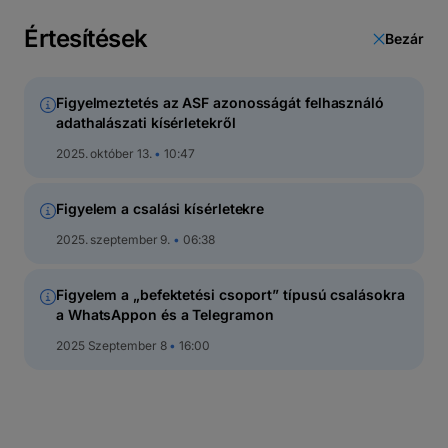
latin
betűs
Értesítések
Bezár
cirill
Figyelmeztetés az ASF azonosságát felhasználó
adathalászati kísérletekről
Részvényalapok
2025. október 13.
10:47
Figyelem a csalási kísérletekre
2025. szeptember 9.
06:38
Figyelem a „befektetési csoport” típusú csalásokra
a WhatsAppon és a Telegramon
2025 Szeptember 8
16:00
BT Energia
Nyílt euró befektetési alap – az eszközök minimum