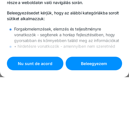
része a weboldalon való navigálás során.
Beleegyezésedet kérjük, hogy az alábbi kategóriákba sorolt
sütiket alkalmazzuk:
Forgalomelemzések, elemzés és teljesítményre
vonatkozók
- segítenek a honlap fejlesztésében, hogy
gyorsabban és könnyebben találd meg az információkat
• hirdetésre vonatkozók
- amennyiben nem szeretnéd
ezeket a sütiket, továbbra is meg fognak jelenni az
internetes hirdetések, de megtörténhet, hogy nem
lesznek számodra mérvadók.
Nu sunt de acord
Beleegyezem
A sütikkel kapcsolatos további részleteket
A sütikre
vonatkozó politika
alatt találod.
Nyomd meg a
"Beleegyezem"
ombot, ha minden süti
használatába beleegyezel, vagy válaszd a
"
Süti beállítások
"
gombot a testreszabáshoz.