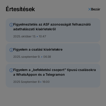
latin
betűs
Értesítések
Bezár
cirill
Figyelmeztetés az ASF azonosságát felhasználó
adathalászati kísérletekről
BT Maxim
2025. október 13.
10:47
LEÍRÁS
Figyelem a csalási kísérletekre
FEJLŐDÉSI GRAFIKON
TELJESÍTM
2025. szeptember 9.
06:38
Figyelem a „befektetési csoport” típusú csalásokra
a WhatsAppon és a Telegramon
2025 Szeptember 8
16:00