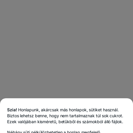
JOGI
KAPCSOLAT
Cookie beállítások
Felhasználási feltételek
Cookie-politika
Ada
© Copyright 2026 BT Eszközkezelés. Minden jog fenntartva.
Szia!
Honlapunk, akárcsak más honlapok, sütiket használ.
Biztos lehetsz benne, hogy nem tartalmaznak túl sok cukrot.
Ezek valójában kisméretű, betűkből és számokból álló fájlok.
Néhány süti
nélkülözhetetlen
a honlap megfelelő