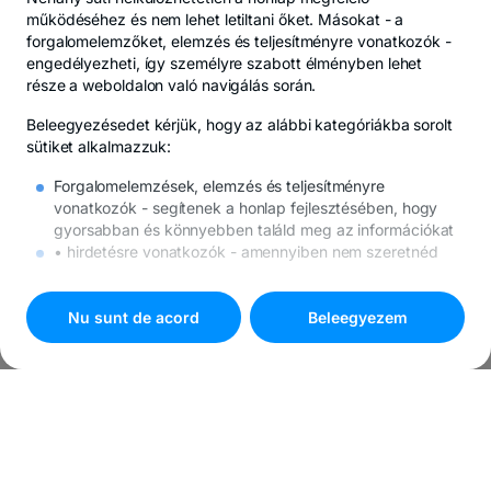
működéséhez és nem lehet letiltani őket. Másokat -
a
forgalomelemzőket, elemzés és teljesítményre vonatkozók
-
engedélyezheti, így személyre szabott élményben lehet
része a weboldalon való navigálás során.
Beleegyezésedet kérjük, hogy az alábbi kategóriákba sorolt
sütiket alkalmazzuk:
Forgalomelemzések, elemzés és teljesítményre
vonatkozók
- segítenek a honlap fejlesztésében, hogy
gyorsabban és könnyebben találd meg az információkat
• hirdetésre vonatkozók
- amennyiben nem szeretnéd
ezeket a sütiket, továbbra is meg fognak jelenni az
internetes hirdetések, de megtörténhet, hogy nem
lesznek számodra mérvadók.
Nu sunt de acord
Beleegyezem
A sütikkel kapcsolatos további részleteket
A sütikre
vonatkozó politika
alatt találod.
Nyomd meg a
"Beleegyezem"
ombot, ha minden süti
használatába beleegyezel, vagy válaszd a
"
Süti beállítások
"
gombot a testreszabáshoz.