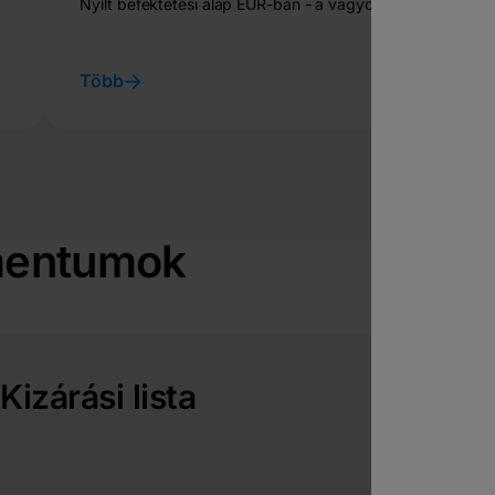
Nyílt befektetési alap EUR-ban - a vagyon legalább
75%-át európai piacokon jegyzett részvények képezik,
Nyílt befektetési alap EUR-ban - a vagyon legalább
75%-át európai piacokon jegyzett részvények képezik
Több
mentumok
Kizárási lista
Fe
pol