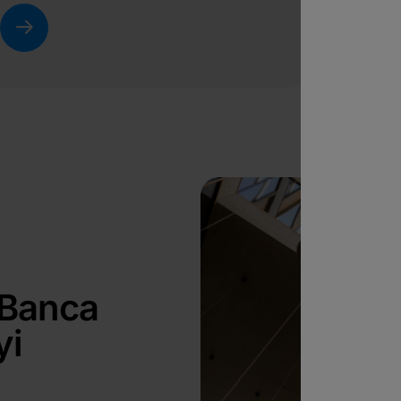
 Banca
yi