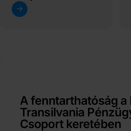
társadalmi
jellemzőket elősegítő
termékeiről
A fenntarthatóság a
Transilvania Pénzüg
Csoport keretében