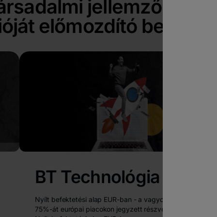
ársadalmi jellemzőket v
óját előmozdító befektet
BT Technológia
Nyílt befektetési alap EUR-ban - a vagyon legalább
75%-át európai piacokon jegyzett részvények képezik,