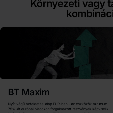
Környezeti vagy t
kombináci
BT Maxim
Nyílt végű befektetési alap EUR-ban - az eszközök minimum
75%-át európai piacokon forgalmazott részvények képviselik,