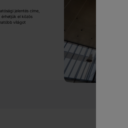
atósági jelentés címe,
 érhetjük el közös
hatóbb világot