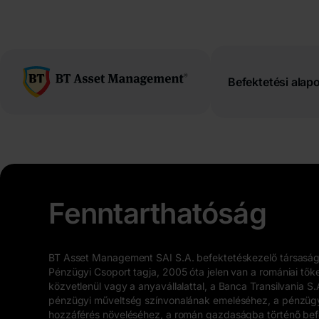
latin
betűs
cirill
Befektetési alap
Fenntarthatóság
BT Asset Management SAI S.A. befektetéskezelő társaság,
Pénzügyi Csoport tagja, 2005 óta jelen van a romániai tők
közvetlenül vagy a anyavállalattal, a Banca Transilvania S.
pénzügyi műveltség színvonalának emeléséhez, a pénzüg
hozzáférés növeléséhez, a román gazdaságba történő bef