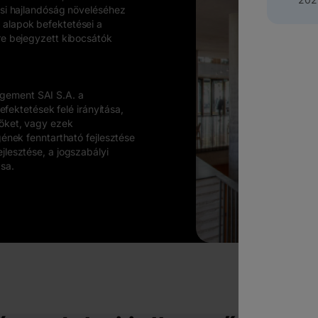
ási hajlandóság növeléséhez
 alapok befektetései a
re bejegyzett kibocsátók
gement SAI S.A. a
efektetések felé irányítása,
zőket, vagy ezek
gének fenntartható fejlesztése
jlesztése, a jogszabályi
sa.