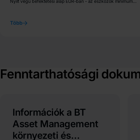
Nyílt végű befektetési alap EUR-ban - az eszközök minimum
75%-át európai piacokon forgalmazott részvények képviselik,
Nyílt végű befektetési alap EUR-ban - az eszközök minimum
75%-át európai piacokon forgalmazott részvények képviselik
Több
Fenntarthatósági doku
Információk a BT
Asset Management
környezeti és