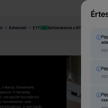
Érte
ETF
Befektetések a BT Pay-ben
Fennt
ok
Befektető
ÚJ
Fig
ada
2025
Fig
202
 a Banca Transilvania
epiacon. A társaság
Fig
A.-val együtt hozzájárul a
csa
yi termékekhez való
ektetésekhez, a nem banki
202