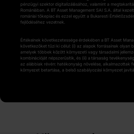
pénzügyi szektor digitalizálásához, valamint a megtakarít
Romániában. A BT Asset Management SAI S.A. által kezelt
romániai tőkepiac és ezzel együtt a Bukaresti Értéktőzsdé
fejlődéséhez vezetnek.
Értékeinek következetessége érdekében a BT Asset Mana
következőket tűzi ki célul: (i) az alapok forrásainak olyan b
amelyek többek között környezeti vagy társadalmi jellem
kombinációját népszerűsítik, és (ii) a társaság tevékenysé
az alábbiak révén: hatékonyság növelése, alkalmazottak fe
környezet betartása, a belső szabályozási környezet javítá