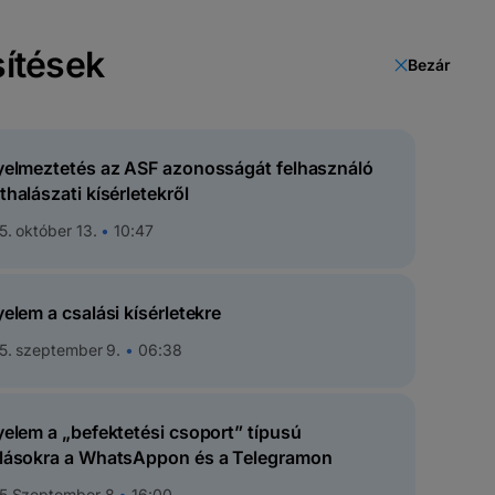
sítések
Bezár
arthatóság
HU
yelmeztetés az ASF azonosságát felhasználó
thalászati kísérletekről
. október 13.
10:47
yelem a csalási kísérletekre
5. szeptember 9.
06:38
yelem a „befektetési csoport” típusú
lásokra a WhatsAppon és a Telegramon
5 Szeptember 8
16:00