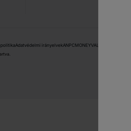
politika
Adatvédelmi irányelvek
ANPC
MONEYVAL
G.A.F.I / F.A.T.F.
artva.