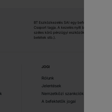
BT Eszközkezelés SAI egy befektetéskezelésre 
Csoport tagja. A kezelés nyílt befektetési alapok
széles körű pénzügyi eszközökbe történő befek
betétek stb.).
JOGI
Rólunk
Jelentések
k
Nemzetközi szankciók
A befektetők jogai