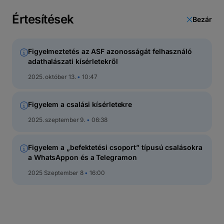
latin
betűs
Értesítések
Bezár
cirill
Figyelmeztetés az ASF azonosságát felhasználó
adathalászati kísérletekről
Dokumentumok és űrlapok
2025. október 13.
10:47
Alap
Figyelem a csalási kísérletekre
2025. szeptember 9.
06:38
MEGJELENÍTÉS
Figyelem a „befektetési csoport” típusú csalásokra
a WhatsAppon és a Telegramon
BT Fix-Társasági Szerződés - hatályban
2025 Szeptember 8
16:00
2025.11.27-től
BT Fix - Csatlakozási űrlap