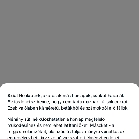
Szia!
Honlapunk, akárcsak más honlapok, sütiket használ.
Biztos lehetsz benne, hogy nem tartalmaznak túl sok cukrot.
Ezek valójában kisméretű, betűkből és számokból álló fájlok.
Néhány süti
nélkülözhetetlen
a honlap megfelelő
működéséhez és nem lehet letiltani őket. Másokat -
a
forgalomelemzőket, elemzés és teljesítményre vonatkozók
-
engedélyezheti, így személyre szabott élményben lehet