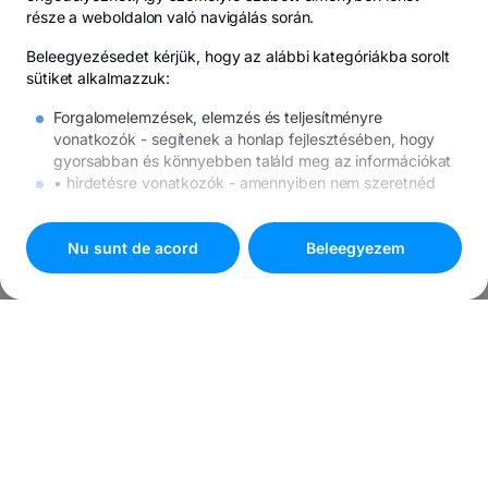
része a weboldalon való navigálás során.
Beleegyezésedet kérjük, hogy az alábbi kategóriákba sorolt
sütiket alkalmazzuk:
Forgalomelemzések, elemzés és teljesítményre
vonatkozók
- segítenek a honlap fejlesztésében, hogy
gyorsabban és könnyebben találd meg az információkat
• hirdetésre vonatkozók
- amennyiben nem szeretnéd
ezeket a sütiket, továbbra is meg fognak jelenni az
internetes hirdetések, de megtörténhet, hogy nem
lesznek számodra mérvadók.
Nu sunt de acord
Beleegyezem
A sütikkel kapcsolatos további részleteket
A sütikre
vonatkozó politika
alatt találod.
Nyomd meg a
"Beleegyezem"
ombot, ha minden süti
használatába beleegyezel, vagy válaszd a
"
Süti beállítások
"
gombot a testreszabáshoz.