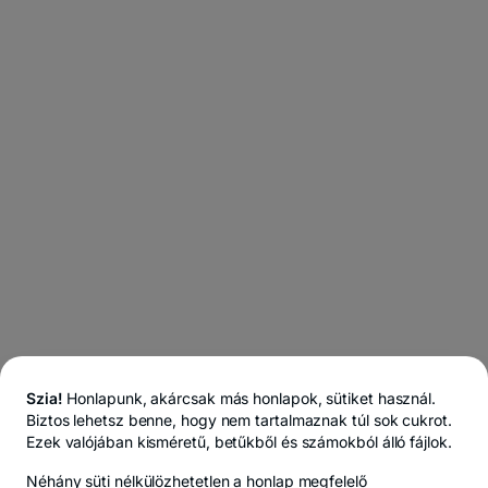
Szia!
Honlapunk, akárcsak más honlapok, sütiket használ.
Biztos lehetsz benne, hogy nem tartalmaznak túl sok cukrot.
Ezek valójában kisméretű, betűkből és számokból álló fájlok.
Néhány süti
nélkülözhetetlen
a honlap megfelelő