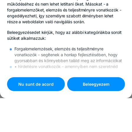
működéséhez és nem lehet letiltani őket. Másokat -
a
forgalomelemzőket, elemzés és teljesítményre vonatkozók
-
engedélyezheti, így személyre szabott élményben lehet
része a weboldalon való navigálás során.
Beleegyezésedet kérjük, hogy az alábbi kategóriákba sorolt
sütiket alkalmazzuk:
Forgalomelemzések, elemzés és teljesítményre
vonatkozók
- segítenek a honlap fejlesztésében, hogy
gyorsabban és könnyebben találd meg az információkat
• hirdetésre vonatkozók
- amennyiben nem szeretnéd
ezeket a sütiket, továbbra is meg fognak jelenni az
internetes hirdetések, de megtörténhet, hogy nem
lesznek számodra mérvadók.
Nu sunt de acord
Beleegyezem
A sütikkel kapcsolatos további részleteket
A sütikre
vonatkozó politika
alatt találod.
Nyomd meg a
"Beleegyezem"
ombot, ha minden süti
használatába beleegyezel, vagy válaszd a
"
Süti beállítások
"
gombot a testreszabáshoz.