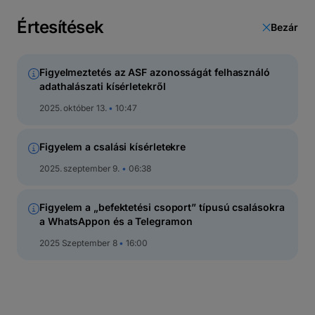
latin
betűs
Értesítések
Bezár
cirill
Figyelmeztetés az ASF azonosságát felhasználó
adathalászati kísérletekről
BT Invest
2025. október 13.
10:47
LEÍRÁS
Figyelem a csalási kísérletekre
FEJLŐDÉSI GRAFIKON
TELJESÍTM
2025. szeptember 9.
06:38
Figyelem a „befektetési csoport” típusú csalásokra
a WhatsAppon és a Telegramon
2025 Szeptember 8
16:00